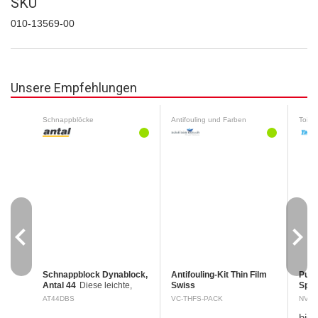
SKU
010-13569-00
Unsere Empfehlungen
Schnappblöcke
Antifouling und Farben
Toilet
navigate_before
navigate_next
Schnappblock Dynablock,
Antifouling-Kit Thin Film
Pury
Antal 44
Diese leichte,
Swiss
Spül
einfache und zuverlässige
Sicherheitsdatenblatt A
Sich
AT44DBS
VC-THFS-PACK
NV05
Lösung erlaubt eine
Signalwort: ACHTUNG
Rein
bis
schnelle Montage des
Gefahrenhinweise: H225
Fris