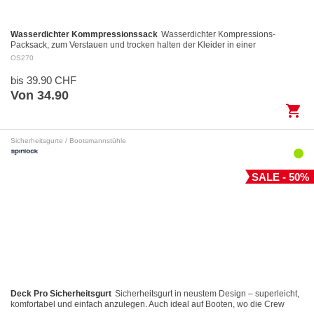
Wasserdichter Kommpressionssack
Wasserdichter Kompressions-
Packsack, zum Verstauen und trocken halten der Kleider in einer
Reisetasche. Leicht und universell einsetzbar mi…
OS270
bis 39.90 CHF
Von 34.90
shopping_cart
Sicherheitsgurte / Bootsmannstühle
SALE - 50%
Deck Pro Sicherheitsgurt
Sicherheitsgurt in neustem Design – superleicht,
komfortabel und einfach anzulegen. Auch ideal auf Booten, wo die Crew