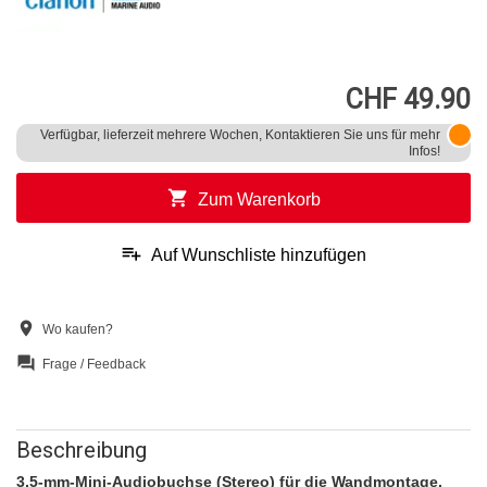
CHF 49.90
Verfügbar, lieferzeit mehrere Wochen, Kontaktieren Sie uns für mehr
Infos!
shopping_cart
Zum Warenkorb
playlist_add
Auf Wunschliste hinzufügen
location_on
Wo kaufen?
question_answer
Frage / Feedback
Beschreibung
3,5-mm-Mini-Audiobuchse (Stereo) für die Wandmontage.