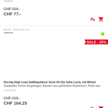
dauernd angeklinkt ist.…
OS9004
CHF 154.-
CHF 77.-
playlist_add
shopping_cart
Blöcke - Grösse 60 mm
SALE - 25%
Racing High Load Zwillingsblock Serie 60 (für hohe Last), mit Wirbel
Doppeltes Torlon-Kugellager, Backen aus gefrästem Aluminium, Rolle aus
gefrästem Aluminium Ø 60 mm. Aluminiumrollen: ø 60 mm Für Tau bis: ø 12
L29901641
mm…
CHF 219.-
CHF 164.25