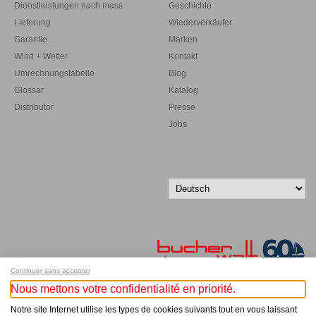
Dienstleistungen nach mass
Geschichte
Lieferung
Wiederverkäufer
Garantie
Marken
Wind + Wetter
Kontakt
Umrechnungstabelle
Blog
Glossar
Katalog
Distributor
Presse
Jobs
Continuer sans accepter
Nous mettons votre confidentialité en priorité.
Melde dich für unseren Newsletter an!
Notre site Internet utilise les types de cookies suivants tout en vous laissant