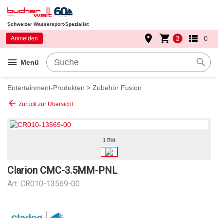
Schweizer Wassersport-Spezialist
place
shopping_cart
view_list
3
0
Anmelden
menu
search
Menü
Entertainment-Produkten
>
Zubehör Fusion
arrow_back
Zurück zur Übersicht
1 Bild
Clarion CMC-3.5MM-PNL
Art.
CR010-13569-00