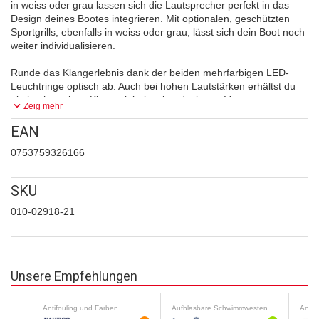
in weiss oder grau lassen sich die Lautsprecher perfekt in das
Design deines Bootes integrieren. Mit optionalen, geschützten
Sportgrills, ebenfalls in weiss oder grau, lässt sich dein Boot noch
weiter
individualisieren.
Runde das Klangerlebnis dank der beiden mehrfarbigen LED-
Leuchtringe optisch ab. Auch bei hohen Lautstärken erhältst du
ein hochwertiges Klangerlebnis mit reduzierten Verzerrungen
keyboard_arrow_down
Zeig mehr
dank des optimierten Lautsprecheraufbaus. Nutze die einfach zu
installierenden Lautsprecher zusammen mit optionalen Fusion
EAN
Apollo Verstärkern. Die Marinelautsprecher sind nach
0753759326166
Schutzklasse IP66 / IP67 und nach ISO 12216-Norm zertifiziert
und verfügen über im Gehäuse integrierte, marinisierte
Anschlüsse, um den harten Bedingungen auf See standzuhalten.
SKU
HIGHLIGHTS
010-02918-21
Premium Marinelautsprecher und –Subwoofer der Apollo
Serie
Verfügbar in verschiedenen Grössen
Austauschbare Grills
Unsere Empfehlungen
Mehrfarbige LED-Leuchtringe
Robust, für eine Anwendung auf dem Wasser
Antifouling und Farben
Aufblasbare Schwimmwesten 65 N - 190 N
Antif
Einfache Montage