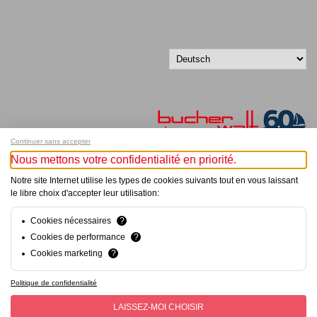
Continuer sans accepter
Nous mettons votre confidentialité en priorité.
Melde dich für unseren Newsletter an!
Notre site Internet utilise les types de cookies suivants tout en vous laissant
le libre choix d'accepter leur utilisation:
© Bucher+Walt 2011-2026
Alle Rechte vorbehalten
Cookies nécessaires
?
Allgemeine Geschäftsbedingungen
Cookies de performance
?
Datenschutzerklärung
Cookies marketing
?
Konzept und Realisation:
hsolutions.ch
Politique de confidentialité
LAISSEZ-MOI CHOISIR