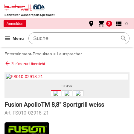
Schweizer Wassersport-Spezialist
place
shopping_cart
view_list
3
0
Anmelden
menu
search
Menü
Entertainment-Produkten
>
Lautsprecher
arrow_back
Zurück zur Übersicht
3 Bilder
Fusion ApolloTM 8,8“ Sportgrill weiss
Art.
FS010-02918-21