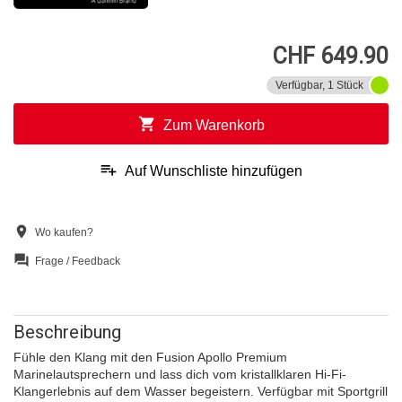
CHF 649.90
Verfügbar, 1 Stück
shopping_cart
Zum Warenkorb
playlist_add
Auf Wunschliste hinzufügen
location_on
Wo kaufen?
question_answer
Frage / Feedback
Beschreibung
Fühle den Klang mit den Fusion Apollo Premium
Marinelautsprechern und lass dich vom kristallklaren Hi-Fi-
Klangerlebnis auf dem Wasser begeistern. Verfügbar mit Sportgrill