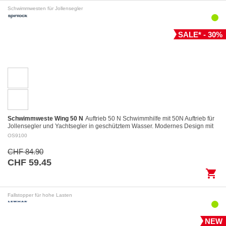
Schwimmwesten für Jollensegler
SALE* - 30%
Schwimmweste Wing 50 N
Auftrieb 50 N Schwimmhilfe mit 50N Auftrieb für
Jollensegler und Yachtsegler in geschütztem Wasser. Modernes Design mit
kurzem und kompaktem…
OS9100
CHF 84.90
CHF 59.45
shopping_cart
Fallstopper für hohe Lasten
NEW