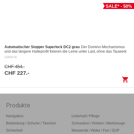
SALE* - 50%
Automatischer Stopper Superlock DC2 grau
Der Domino-Mechanismus
und das längere Halteprofil fixieren die Leine unter Last, ohne das Tauwerk
aufzuscheuern Kontrolliertes Fieren: Das…
L2910-G
CHF 454.-
CHF 227.-
shopping_cart
Produkte
Navigation
Unterhalt / Pflege
Bekleidung / Schuhe / Taschen
Schrauben / Kleben / Werkzeuge
Sicherheit
Wasserski / Wake / Fun / SUP