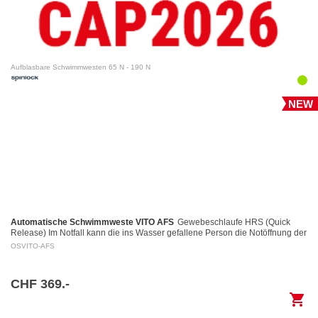
Aufblasbare Schwimmwesten 65 N - 190 N
NEW
Automatische Schwimmweste VITO AFS
Gewebeschlaufe HRS (Quick
Release) Im Notfall kann die ins Wasser gefallene Person die Notöffnung der
Gewebeschlaufe mittels eines Auslöserings…
OSVITO-AFS
CHF 369.-
shopping_cart