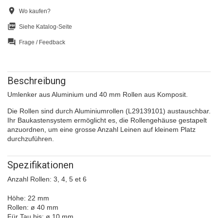
location_on
Wo kaufen?
picture_as_pdf
Siehe Katalog-Seite
question_answer
Frage / Feedback
Beschreibung
Umlenker aus Aluminium und 40 mm Rollen aus Komposit.
Die Rollen sind durch Aluminiumrollen (L29139101) austauschbar.
Ihr Baukastensystem ermöglicht es, die Rollengehäuse gestapelt
anzuordnen, um eine grosse Anzahl Leinen auf kleinem Platz
durchzuführen.
Spezifikationen
Anzahl Rollen
: 3, 4, 5 et 6
Höhe: 22 mm
Rollen: ø 40 mm
Für Tau bis: ø 10 mm