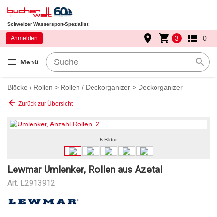
Schweizer Wassersport-Spezialist
place
shopping_cart
view_list
3
0
Anmelden
menu
search
Menü
Blöcke / Rollen
>
Rollen / Deckorganizer
>
Deckorganizer
arrow_back
Zurück zur Übersicht
5 Bilder
Lewmar Umlenker, Rollen aus Azetal
Art.
L2913912