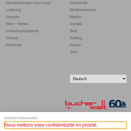
Dienstleistungen nach mass
Geschichte
Lieferung
Wiederverkäufer
Garantie
Marken
Wind + Wetter
Kontakt
Umrechnungstabelle
Blog
Glossar
Katalog
Distributor
Presse
Jobs
Continuer sans accepter
Nous mettons votre confidentialité en priorité.
Melde dich für unseren Newsletter an!