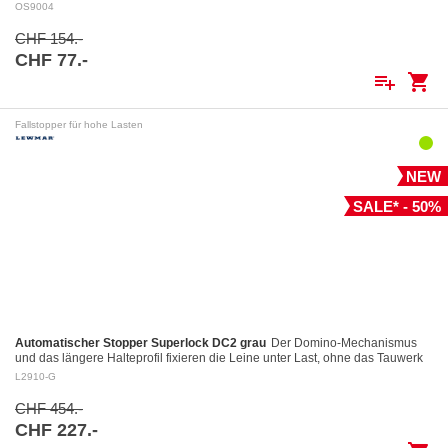
dauernd angeklinkt ist.…
OS9004
CHF 154.-
CHF 77.-
playlist_add
shopping_cart
Fallstopper für hohe Lasten
NEW
SALE* - 50%
Automatischer Stopper Superlock DC2 grau
Der Domino-Mechanismus
und das längere Halteprofil fixieren die Leine unter Last, ohne das Tauwerk
aufzuscheuern Kontrolliertes Fieren: Das…
L2910-G
CHF 454.-
CHF 227.-