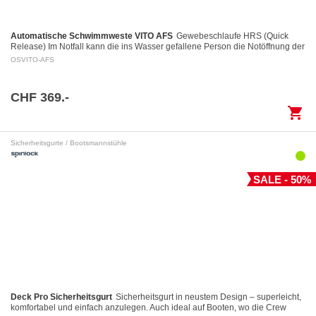
Automatische Schwimmweste VITO AFS
Gewebeschlaufe HRS (Quick
Release) Im Notfall kann die ins Wasser gefallene Person die Notöffnung der
Gewebeschlaufe mittels eines Auslöserings…
OSVITO-AFS
CHF 369.-
shopping_cart
Sicherheitsgurte / Bootsmannstühle
SALE - 50%
Deck Pro Sicherheitsgurt
Sicherheitsgurt in neustem Design – superleicht,
komfortabel und einfach anzulegen. Auch ideal auf Booten, wo die Crew