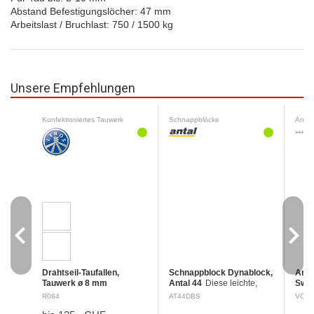
Abstand Befestigungslöcher: 47 mm
Arbeitslast / Bruchlast: 750 / 1500 kg
Unsere Empfehlungen
Konfektioniertes Tauwerk
Schnappblöcke
Antif
navigate_before
navigate_next
Drahtseil-Taufallen,
Schnappblock Dynablock,
Antif
Tauwerk ø 8 mm
Antal 44
Diese leichte,
Swi
Fertiggestellte Drahtseil-
einfache und zuverlässige
Sich
R084
AT44DBS
VC-T
Taufallen aus
Lösung erlaubt eine
Sign