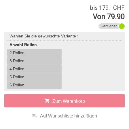
bis 179.- CHF
Von 79.90
Verfügbar
Wählen Sie die gewünschte Variante :
Anzahl Rollen
2 Rollen
3 Rollen
4 Rollen
5 Rollen
6 Rollen
shopping_cart
Zum Warenkorb
playlist_add
Auf Wunschliste hinzufügen