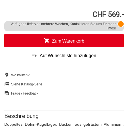
CHF 569.-
Verfügbar, lieferzeit mehrere Wochen, Kontaktieren Sie uns für mehr
Infos!
shopping_cart
Zum Warenkorb
playlist_add
Auf Wunschliste hinzufügen
location_on
Wo kaufen?
picture_as_pdf
Siehe Katalog-Seite
question_answer
Frage / Feedback
Beschreibung
Doppeltes Delrin-Kugellager, Backen aus gefrästem Aluminium,