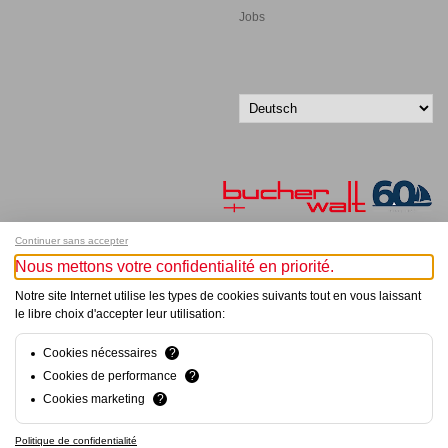
Jobs
Continuer sans accepter
Nous mettons votre confidentialité en priorité.
Melde dich für unseren Newsletter an!
Notre site Internet utilise les types de cookies suivants tout en vous laissant
le libre choix d'accepter leur utilisation:
© Bucher+Walt 2011-2026
Alle Rechte vorbehalten
Allgemeine Geschäftsbedingungen
Cookies nécessaires
?
Datenschutzerklärung
Cookies de performance
?
Einwilligungseinstellungen
Cookies marketing
?
Konzept und Realisation:
hsolutions.ch
Politique de confidentialité