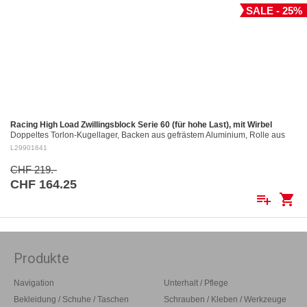
SALE - 25%
Racing High Load Zwillingsblock Serie 60 (für hohe Last), mit Wirbel
Doppeltes Torlon-Kugellager, Backen aus gefrästem Aluminium, Rolle aus
gefrästem Aluminium Ø 60 mm. Aluminiumrollen: ø 60 mm Für Tau bis: ø 12
L29901641
mm…
CHF 219.-
CHF 164.25
playlist_add
shopping_cart
Produkte
Navigation
Unterhalt / Pflege
Bekleidung / Schuhe / Taschen
Schrauben / Kleben / Werkzeuge