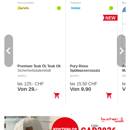
Schutzmittel
Toiletten
Boots
NEW
navigate_before
navigate_next
Premium Teak Öl, Teak Oil
Pury Rinse
Aufb
Sicherheitsdatenblatt
Spülwasserzusatz
Mark
Signalwort : Gefahr H304
Sicherheitsdatenblatt
cm
SR851
NV053
DF50
Kann bei Verschlucken und
Reinigt mit Zitronensäure
Befe
bis 129.- CHF
bis 15.50 CHF
bis
Eindringen in die
Frischwassertanks in
Metal
Atemwege tödlich sein.
mobilen Toiletten. Sorgt für
Quali
Von 29.-
Von 9.90
Von
EUH066 Wiederholter
frischen Geruch durch
aus V
shopping_cart
shopping_cart
Kontakt…
Lavendelöl. Entfernt…
star
Kons