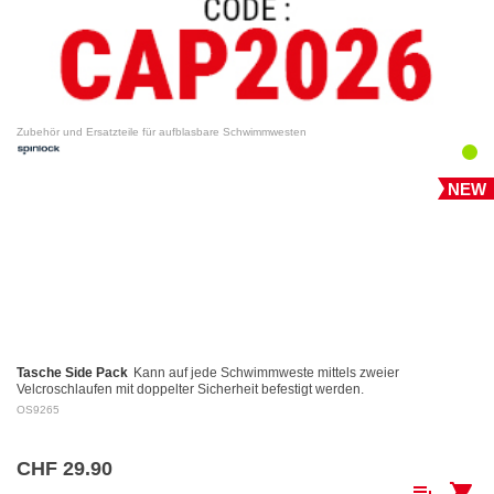
Zubehör und Ersatzteile für aufblasbare Schwimmwesten
NEW
Tasche Side Pack
Kann auf jede Schwimmweste mittels zweier
Velcroschlaufen mit doppelter Sicherheit befestigt werden.
OS9265
CHF 29.90
playlist_add
shopping_cart