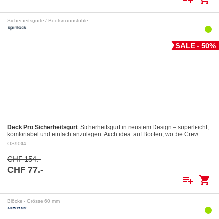
Sicherheitsgurte / Bootsmannstühle
SALE - 50%
Deck Pro Sicherheitsgurt
Sicherheitsgurt in neustem Design – superleicht,
komfortabel und einfach anzulegen. Auch ideal auf Booten, wo die Crew
dauernd angeklinkt ist.…
OS9004
CHF 154.-
CHF 77.-
playlist_add
shopping_cart
Blöcke - Grösse 60 mm