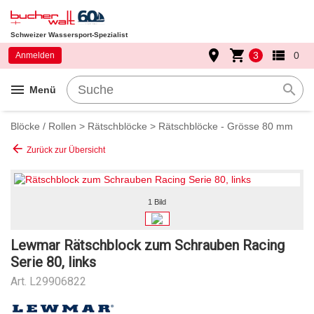
Schweizer Wassersport-Spezialist
place
shopping_cart
view_list
3
0
Anmelden
menu
search
Menü
Blöcke / Rollen
>
Rätschblöcke
>
Rätschblöcke - Grösse 80 mm
arrow_back
Zurück zur Übersicht
1 Bild
Lewmar Rätschblock zum Schrauben Racing
Serie 80, links
Art.
L29906822