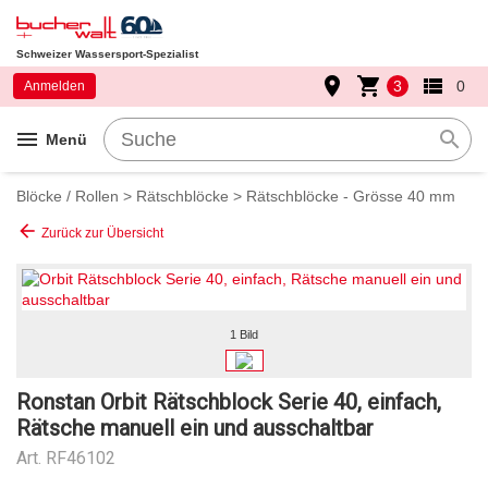
Schweizer Wassersport-Spezialist
place
shopping_cart
view_list
3
0
Anmelden
menu
search
Menü
Blöcke / Rollen
>
Rätschblöcke
>
Rätschblöcke - Grösse 40 mm
arrow_back
Zurück zur Übersicht
1 Bild
Ronstan Orbit Rätschblock Serie 40, einfach,
Rätsche manuell ein und ausschaltbar
Art.
RF46102