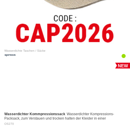
Wasserdichte Taschen / Säcke
NEW
Wasserdichter Kommpressionssack
Wasserdichter Kompressions-
Packsack, zum Verstauen und trocken halten der Kleider in einer
Reisetasche. Leicht und universell einsetzbar mi…
OS270