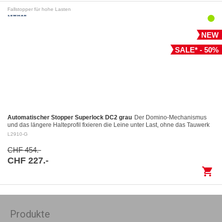
Fallstopper für hohe Lasten
NEW
SALE* - 50%
Automatischer Stopper Superlock DC2 grau
Der Domino-Mechanismus
und das längere Halteprofil fixieren die Leine unter Last, ohne das Tauwerk
aufzuscheuern Kontrolliertes Fieren: Das…
L2910-G
CHF 454.-
CHF 227.-
shopping_cart
Produkte