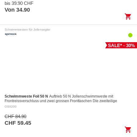
bis 39.90 CHF
Von 34.90
shopping_cart
Schwimmwesten für Jollensegler
SALE* - 30%
Schwimmweste Foil 50 N
Auftrieb 50 N Jollenschwimmweste mit
Frontreissverschluss und zwei grossen Fronttaschen Die zweiteilige
Konstruktion des Rückenteils garantiert…
OS9200
CHF 84.90
CHF 59.45
shopping_cart