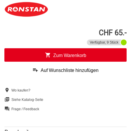
CHF 65.-
Verfügbar, 9 Stück
shopping_cart
Zum Warenkorb
playlist_add
Auf Wunschliste hinzufügen
location_on
Wo kaufen?
picture_as_pdf
Siehe Katalog-Seite
question_answer
Frage / Feedback