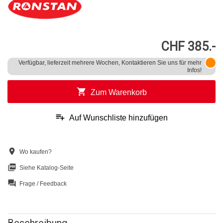
CHF 385.-
Verfügbar, lieferzeit mehrere Wochen, Kontaktieren Sie uns für mehr
Infos!
shopping_cart
Zum Warenkorb
playlist_add
Auf Wunschliste hinzufügen
location_on
Wo kaufen?
picture_as_pdf
Siehe Katalog-Seite
question_answer
Frage / Feedback
Beschreibung