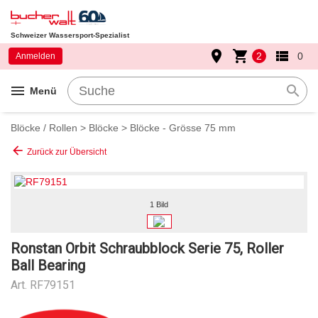
Schweizer Wassersport-Spezialist
place
shopping_cart
view_list
2
0
Anmelden
menu
search
Menü
Blöcke / Rollen
>
Blöcke
>
Blöcke - Grösse 75 mm
arrow_back
Zurück zur Übersicht
1 Bild
Ronstan Orbit Schraubblock Serie 75, Roller
Ball Bearing
Art.
RF79151