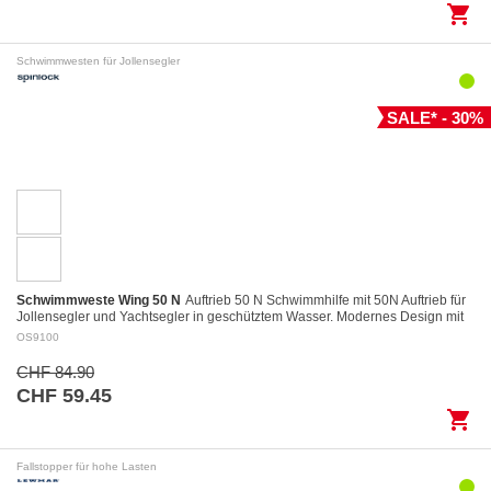
shopping_cart
Schwimmwesten für Jollensegler
SALE* - 30%
Schwimmweste Wing 50 N
Auftrieb 50 N Schwimmhilfe mit 50N Auftrieb für
Jollensegler und Yachtsegler in geschütztem Wasser. Modernes Design mit
kurzem und kompaktem…
OS9100
CHF 84.90
CHF 59.45
shopping_cart
Fallstopper für hohe Lasten