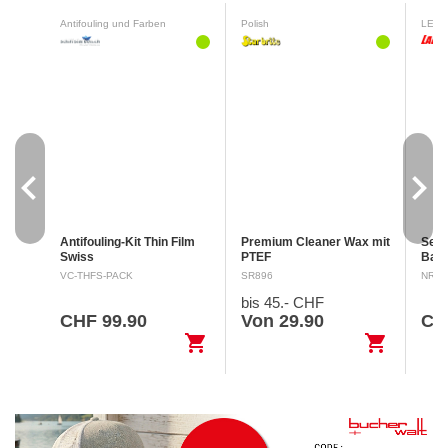
Antifouling und Farben
Polish
LED-N
navigate_before
navigate_next
Antifouling-Kit Thin Film
Premium Cleaner Wax mit
Set 
Swiss
PTEF
Back
Sicherheitsdatenblatt A
Sicherheitsdatenblatt
sch
VC-THFS-PACK
SR896
NR71
Signalwort: ACHTUNG
Signalwort: Keine H412
Seit
bis 45.- CHF
Gefahrenhinweise: H225
Schädlich für
0.5 
Flüssigkeit und Dampf
Wasserorganismen, mit
CHF 99.90
Von 29.90
CH
leicht entzündlich. H315
langfristiger Wirkung.
shopping_cart
shopping_cart
Verursacht Hautreizung.…
EUH208 Enthält Enthält
Reaktionsmasse…