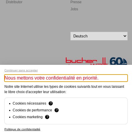
Distributor
Presse
Jobs
Continuer sans accepter
Nous mettons votre confidentialité en priorité.
Melde dich für unseren Newsletter an!
Notre site Internet utilise les types de cookies suivants tout en vous laissant
le libre choix d'accepter leur utilisation:
© Bucher+Walt 2011-2026
Alle Rechte vorbehalten
Cookies nécessaires
?
Allgemeine Geschäftsbedingungen
Cookies de performance
?
Datenschutzerklärung
Cookies marketing
?
Konzept und Realisation:
hsolutions.ch
Politique de confidentialité