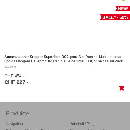
NEW
SALE* - 50%
Automatischer Stopper Superlock DC2 grau
Der Domino-Mechanismus
und das längere Halteprofil fixieren die Leine unter Last, ohne das Tauwerk
aufzuscheuern Kontrolliertes Fieren: Das…
L2910-G
CHF 454.-
CHF 227.-
shopping_cart
Produkte
Navigation
Unterhalt / Pflege