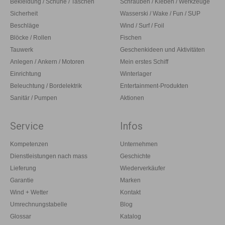
Bekleidung / Schuhe / Taschen
Schrauben / Kleben / Werkzeuge
Sicherheit
Wasserski / Wake / Fun / SUP
Beschläge
Wind / Surf / Foil
Blöcke / Rollen
Fischen
Tauwerk
Geschenkideen und Aktivitäten
Anlegen / Ankern / Motoren
Mein erstes Schiff
Einrichtung
Winterlager
Beleuchtung / Bordelektrik
Entertainment-Produkten
Sanitär / Pumpen
Aktionen
Service
Infos
Kompetenzen
Unternehmen
Dienstleistungen nach mass
Geschichte
Lieferung
Wiederverkäufer
Garantie
Marken
Wind + Wetter
Kontakt
Umrechnungstabelle
Blog
Glossar
Katalog