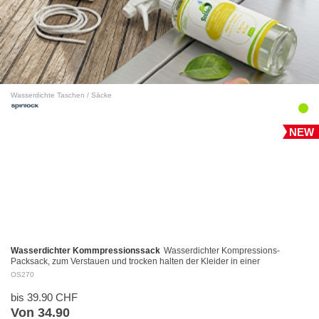
Wasserdichte Taschen / Säcke
NEW
Wasserdichter Kommpressionssack
Wasserdichter Kompressions-
Packsack, zum Verstauen und trocken halten der Kleider in einer
Reisetasche. Leicht und universell einsetzbar mi…
OS270
bis 39.90 CHF
Von 34.90