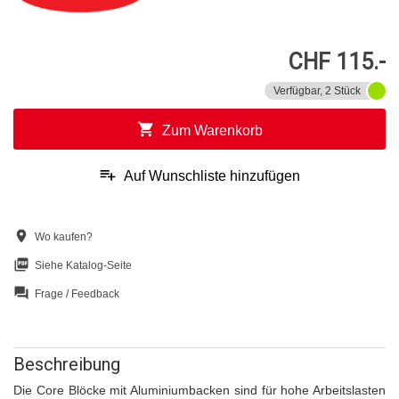
CHF 115.-
Verfügbar, 2 Stück
shopping_cart
Zum Warenkorb
playlist_add
Auf Wunschliste hinzufügen
location_on
Wo kaufen?
picture_as_pdf
Siehe Katalog-Seite
question_answer
Frage / Feedback
Beschreibung
Die Core Blöcke mit Aluminiumbacken sind für hohe Arbeitslasten