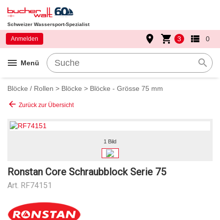
Schweizer Wassersport-Spezialist
place
shopping_cart
view_list
3
0
Anmelden
menu
search
Menü
Blöcke / Rollen
>
Blöcke
>
Blöcke - Grösse 75 mm
arrow_back
Zurück zur Übersicht
1 Bild
Ronstan Core Schraubblock Serie 75
Art.
RF74151