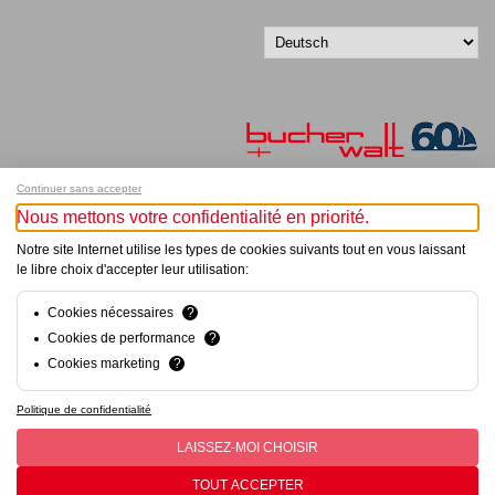
Continuer sans accepter
Nous mettons votre confidentialité en priorité.
Melde dich für unseren Newsletter an!
Notre site Internet utilise les types de cookies suivants tout en vous laissant
le libre choix d'accepter leur utilisation:
© Bucher+Walt 2011-2026
Alle Rechte vorbehalten
Allgemeine Geschäftsbedingungen
Cookies nécessaires
?
Datenschutzerklärung
Cookies de performance
?
Einwilligungseinstellungen
Cookies marketing
?
Konzept und Realisation:
hsolutions.ch
Politique de confidentialité
LAISSEZ-MOI CHOISIR
TOUT ACCEPTER