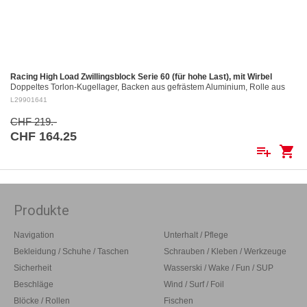
Racing High Load Zwillingsblock Serie 60 (für hohe Last), mit Wirbel
Doppeltes Torlon-Kugellager, Backen aus gefrästem Aluminium, Rolle aus
gefrästem Aluminium Ø 60 mm. Aluminiumrollen: ø 60 mm Für Tau bis: ø 12
L29901641
mm…
CHF 219.-
CHF 164.25
playlist_add
shopping_cart
Produkte
Navigation
Unterhalt / Pflege
Bekleidung / Schuhe / Taschen
Schrauben / Kleben / Werkzeuge
Sicherheit
Wasserski / Wake / Fun / SUP
Beschläge
Wind / Surf / Foil
Blöcke / Rollen
Fischen