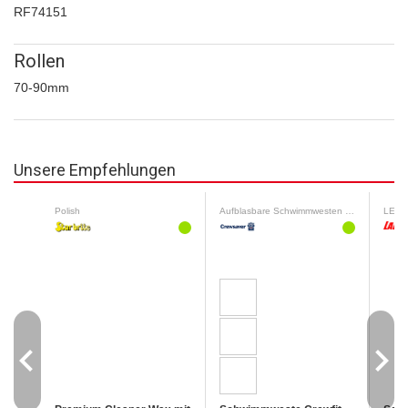
RF74151
Rollen
70-90mm
Unsere Empfehlungen
Polish
Aufblasbare Schwimmwesten 65 N - 190 N
LED-N
navigate_before
navigate_next