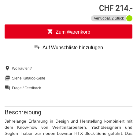
CHF 214.-
Verfügbar, 2 Stück
shopping_cart
Zum Warenkorb
playlist_add
Auf Wunschliste hinzufügen
location_on
Wo kaufen?
picture_as_pdf
Siehe Katalog-Seite
question_answer
Frage / Feedback
Beschreibung
Jahrelange Erfahrung in Design und Herstellung kombiniert mit
dem Know-how von Werftmitarbeitern, Yachtdesignern und
Seglern haben zur neuen Lewmar HTX Block-Serie geführt. Das