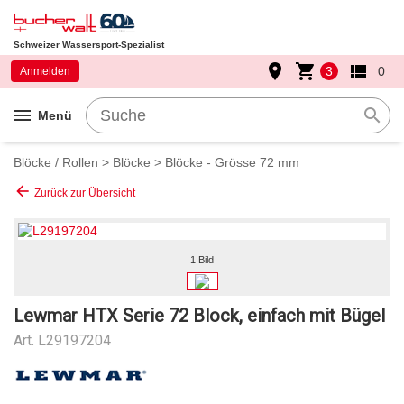
Schweizer Wassersport-Spezialist
place
shopping_cart
view_list
3
0
Anmelden
menu
search
Menü
Blöcke / Rollen
>
Blöcke
>
Blöcke - Grösse 72 mm
arrow_back
Zurück zur Übersicht
1 Bild
Lewmar HTX Serie 72 Block, einfach mit Bügel
Art.
L29197204