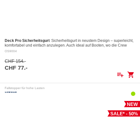
Deck Pro Sicherheitsgurt
Sicherheitsgurt in neustem Design – superleicht,
komfortabel und einfach anzulegen. Auch ideal auf Booten, wo die Crew
dauernd angeklinkt ist.…
OS9004
CHF 154.-
CHF 77.-
playlist_add
shopping_cart
Fallstopper für hohe Lasten
NEW
SALE* - 50%