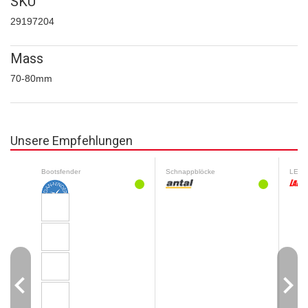
SKU
29197204
Mass
70-80mm
Unsere Empfehlungen
Bootsfender
Schnappblöcke
LED-N
navigate_before
navigate_next