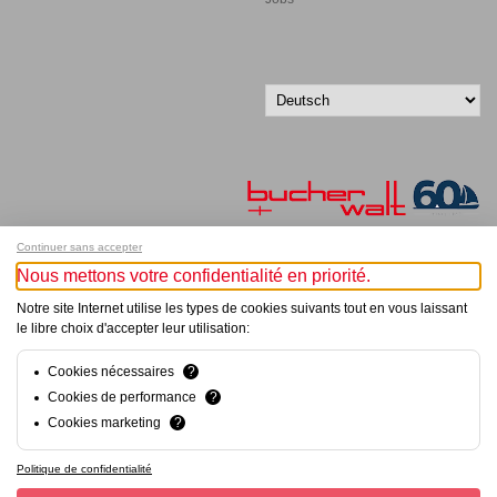
Continuer sans accepter
Nous mettons votre confidentialité en priorité.
Melde dich für unseren Newsletter an!
Notre site Internet utilise les types de cookies suivants tout en vous laissant
le libre choix d'accepter leur utilisation:
© Bucher+Walt 2011-2026
Alle Rechte vorbehalten
Allgemeine Geschäftsbedingungen
Cookies nécessaires
?
Datenschutzerklärung
Cookies de performance
?
Einwilligungseinstellungen
Cookies marketing
?
Konzept und Realisation:
hsolutions.ch
Politique de confidentialité