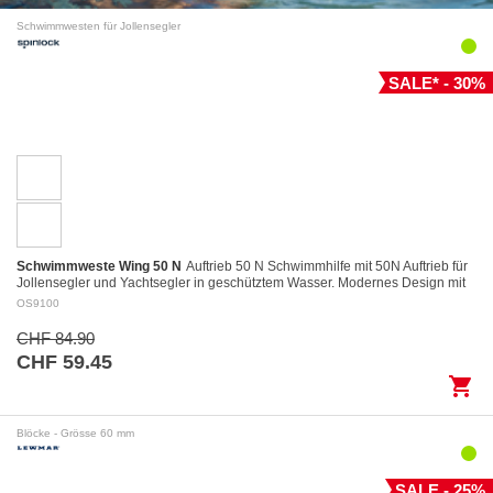
Schwimmwesten für Jollensegler
SALE* - 30%
Schwimmweste Wing 50 N
Auftrieb 50 N Schwimmhilfe mit 50N Auftrieb für
Jollensegler und Yachtsegler in geschütztem Wasser. Modernes Design mit
kurzem und kompaktem…
OS9100
CHF 84.90
CHF 59.45
shopping_cart
Blöcke - Grösse 60 mm
SALE - 25%