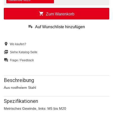
shopping_cart
Zum Warenkorb
playlist_add
Auf Wunschliste hinzufügen
location_on
Wo kaufen?
picture_as_pdf
Siehe Katalog-Seite
question_answer
Frage / Feedback
Beschreibung
Aus rostfreiem Stahl
Spezifikationen
Metrisches Gewinde, links: M5 bis M20