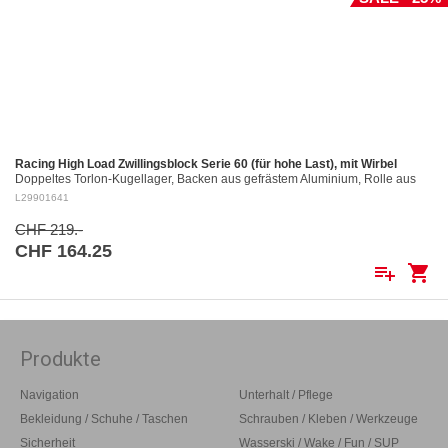
Racing High Load Zwillingsblock Serie 60 (für hohe Last), mit Wirbel
Doppeltes Torlon-Kugellager, Backen aus gefrästem Aluminium, Rolle aus
gefrästem Aluminium Ø 60 mm. Aluminiumrollen: ø 60 mm Für Tau bis: ø 12
L29901641
mm…
CHF 219.-
CHF 164.25
playlist_add
shopping_cart
Produkte
Navigation
Unterhalt / Pflege
Bekleidung / Schuhe / Taschen
Schrauben / Kleben / Werkzeuge
Sicherheit
Wasserski / Wake / Fun / SUP