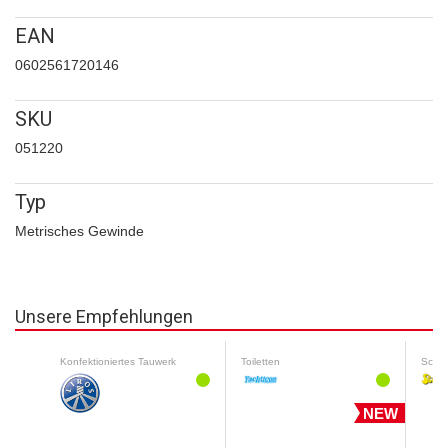
EAN
0602561720146
SKU
051220
Typ
Metrisches Gewinde
Unsere Empfehlungen
Konfektioniertes Tauwerk
Toiletten
Schut
NEW