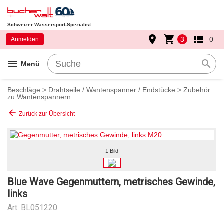
Schweizer Wassersport-Spezialist
place
shopping_cart
view_list
3
0
Anmelden
menu
search
Menü
Beschläge
>
Drahtseile / Wantenspanner / Endstücke
>
Zubehör
zu Wantenspannern
arrow_back
Zurück zur Übersicht
1 Bild
Blue Wave Gegenmuttern, metrisches Gewinde,
links
Art.
BL051220