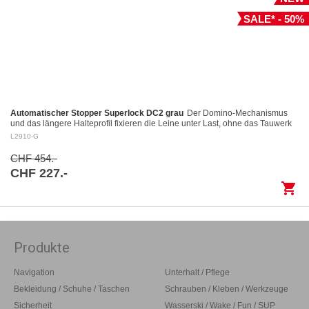
SALE* - 50%
Automatischer Stopper Superlock DC2 grau
Der Domino-Mechanismus
und das längere Halteprofil fixieren die Leine unter Last, ohne das Tauwerk
aufzuscheuern Kontrolliertes Fieren: Das…
L2910-G
CHF 454.-
CHF 227.-
shopping_cart
Produkte
Navigation
Unterhalt / Pflege
Bekleidung / Schuhe / Taschen
Schrauben / Kleben / Werkzeuge
Sicherheit
Wasserski / Wake / Fun / SUP