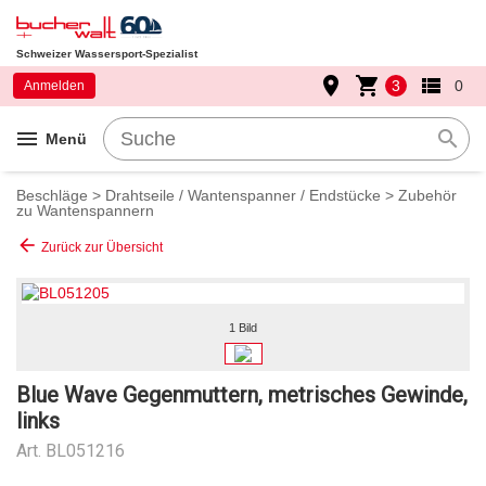
Schweizer Wassersport-Spezialist
place
shopping_cart
view_list
3
0
Anmelden
menu
search
Menü
Beschläge
>
Drahtseile / Wantenspanner / Endstücke
>
Zubehör
zu Wantenspannern
arrow_back
Zurück zur Übersicht
1 Bild
Blue Wave Gegenmuttern, metrisches Gewinde,
links
Art.
BL051216