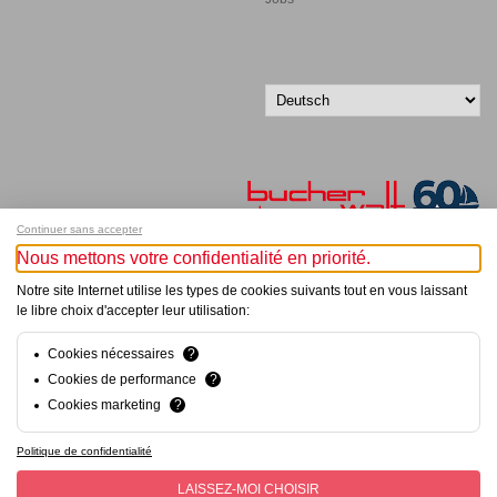
Continuer sans accepter
Nous mettons votre confidentialité en priorité.
Melde dich für unseren Newsletter an!
Notre site Internet utilise les types de cookies suivants tout en vous laissant
le libre choix d'accepter leur utilisation:
© Bucher+Walt 2011-2026
Alle Rechte vorbehalten
Cookies nécessaires
?
Allgemeine Geschäftsbedingungen
Cookies de performance
?
Datenschutzerklärung
Cookies marketing
?
Konzept und Realisation:
hsolutions.ch
Politique de confidentialité
LAISSEZ-MOI CHOISIR