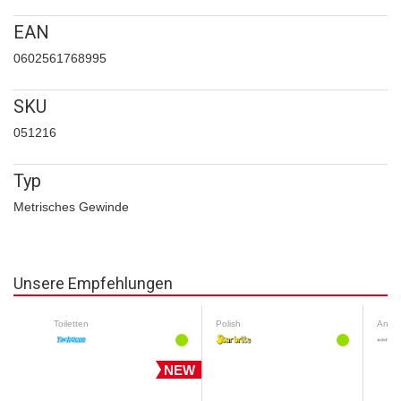
EAN
0602561768995
SKU
051216
Typ
Metrisches Gewinde
Unsere Empfehlungen
Toiletten
Polish
Antif
NEW