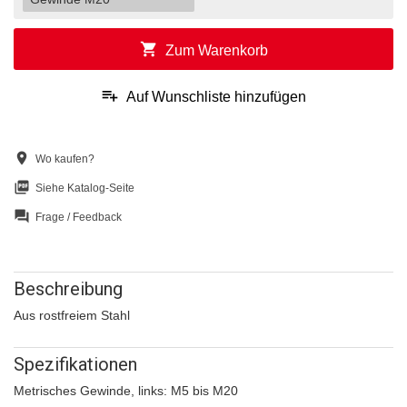
shopping_cart
Zum Warenkorb
playlist_add
Auf Wunschliste hinzufügen
location_on
Wo kaufen?
picture_as_pdf
Siehe Katalog-Seite
question_answer
Frage / Feedback
Beschreibung
Aus rostfreiem Stahl
Spezifikationen
Metrisches Gewinde, links: M5 bis M20