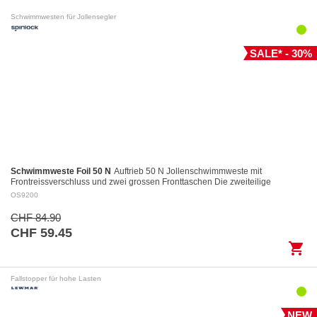
Schwimmwesten für Jollensegler
SALE* - 30%
Schwimmweste Foil 50 N
Auftrieb 50 N Jollenschwimmweste mit
Frontreissverschluss und zwei grossen Fronttaschen Die zweiteilige
Konstruktion des Rückenteils garantiert…
OS9200
CHF 84.90
CHF 59.45
shopping_cart
Fallstopper für hohe Lasten
NEW