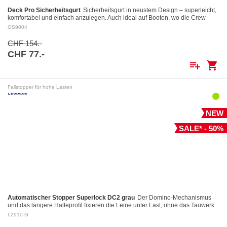
Deck Pro Sicherheitsgurt
Sicherheitsgurt in neustem Design – superleicht,
komfortabel und einfach anzulegen. Auch ideal auf Booten, wo die Crew
dauernd angeklinkt ist.…
OS9004
CHF 154.-
CHF 77.-
playlist_add
shopping_cart
Fallstopper für hohe Lasten
NEW
SALE* - 50%
Automatischer Stopper Superlock DC2 grau
Der Domino-Mechanismus
und das längere Halteprofil fixieren die Leine unter Last, ohne das Tauwerk
aufzuscheuern Kontrolliertes Fieren: Das…
L2910-G