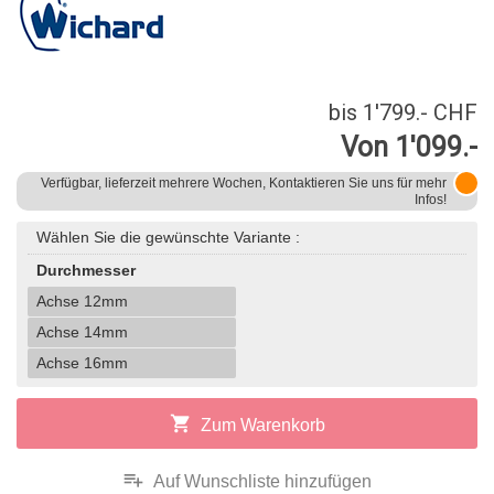
bis 1'799.- CHF
Von 1'099.-
Verfügbar, lieferzeit mehrere Wochen, Kontaktieren Sie uns für mehr
Infos!
Wählen Sie die gewünschte Variante :
Durchmesser
Achse 12mm
Achse 14mm
Achse 16mm
shopping_cart
Zum Warenkorb
playlist_add
Auf Wunschliste hinzufügen