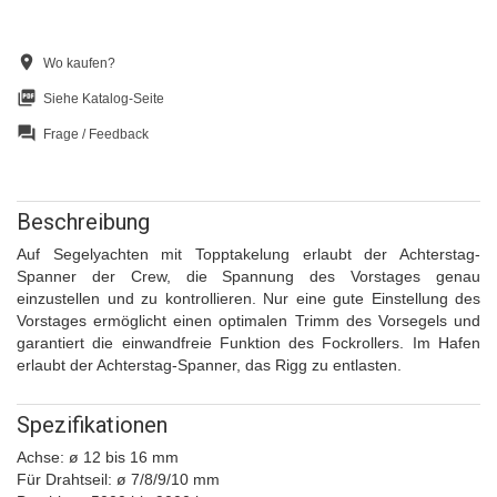
location_on
Wo kaufen?
picture_as_pdf
Siehe Katalog-Seite
question_answer
Frage / Feedback
Beschreibung
Auf Segelyachten mit Topptakelung erlaubt der Achterstag-
Spanner der Crew, die Spannung des Vorstages genau
einzustellen und zu kontrollieren. Nur eine gute Einstellung des
Vorstages ermöglicht einen optimalen Trimm des Vorsegels und
garantiert die einwandfreie Funktion des Fockrollers. Im Hafen
erlaubt der Achterstag-Spanner, das Rigg zu entlasten.
Spezifikationen
Achse: ø 12 bis 16 mm
Für Drahtseil: ø 7/8/9/10 mm