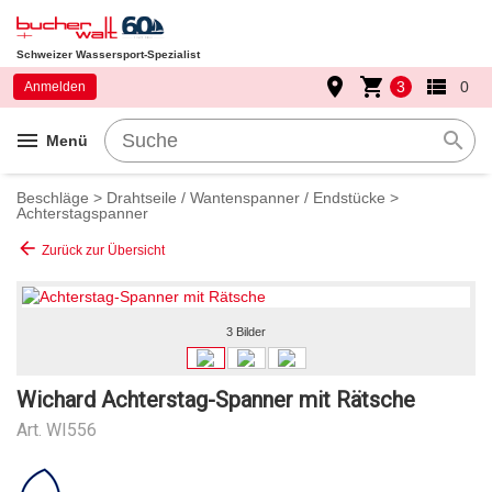
Schweizer Wassersport-Spezialist
place
shopping_cart
view_list
3
0
Anmelden
menu
search
Menü
Beschläge
>
Drahtseile / Wantenspanner / Endstücke
>
Achterstagspanner
arrow_back
Zurück zur Übersicht
3 Bilder
Wichard Achterstag-Spanner mit Rätsche
Art.
WI556