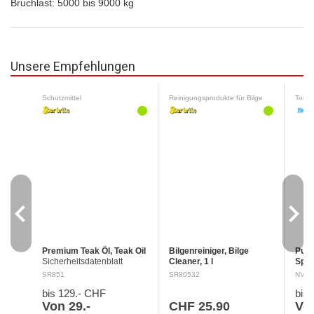
Bruchlast: 5000 bis 9000 kg
Unsere Empfehlungen
Schutzmittel
Reinigungsprodukte für Bilge
Toilet
navigate_before
navigate_next
Premium Teak Öl, Teak Oil
Bilgenreiniger, Bilge
Pury
Sicherheitsdatenblatt
Cleaner, 1 l
Spül
Signalwort : Gefahr H304
Sicherheitsdatenblatt
Sich
SR851
SR80532
NV05
Kann bei Verschlucken und
Signalwort : Gefahr H318
Rein
bis 129.- CHF
bis
Eindringen in die
Verursacht schwere
Fris
Atemwege tödlich sein.
Augenschäden. EUH208
mobil
Von 29.-
CHF 25.90
Vo