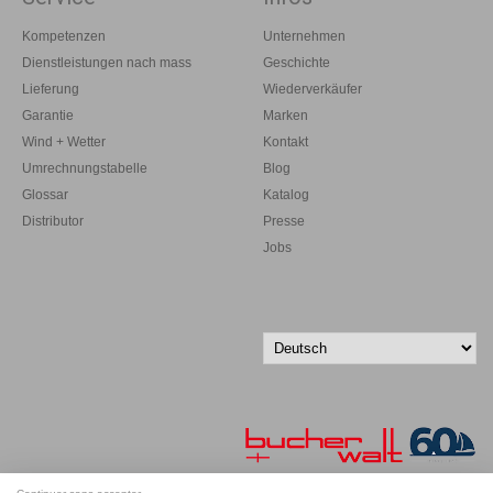
Kompetenzen
Unternehmen
Dienstleistungen nach mass
Geschichte
Lieferung
Wiederverkäufer
Garantie
Marken
Wind + Wetter
Kontakt
Umrechnungstabelle
Blog
Glossar
Katalog
Distributor
Presse
Jobs