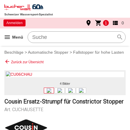
Schweizer Wassersport-Spezialist
place
shopping_cart
view_list
1
0
Anmelden
menu
search
Menü
Beschläge
>
Automatische Stopper
>
Fallstopper für hohe Lasten
arrow_back
Zurück zur Übersicht
4 Bilder
Cousin Ersatz-Strumpf für Constrictor Stopper
Art.
CUCHAUSETTE