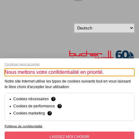
Continuer sans accepter
Nous mettons votre confidentialité en priorité.
Melde dich für unseren Newsletter an!
Notre site Internet utilise les types de cookies suivants tout en vous laissant
le libre choix d'accepter leur utilisation:
© Bucher+Walt 2011-2026
Alle Rechte vorbehalten
Cookies nécessaires
?
Allgemeine Geschäftsbedingungen
Cookies de performance
?
Datenschutzerklärung
Cookies marketing
?
Konzept und Realisation:
hsolutions.ch
Politique de confidentialité
LAISSEZ-MOI CHOISIR