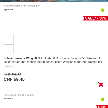
Schwimmwesten für Jollensegler
SALE* - 30%
Schwimmweste Wing 50 N
Auftrieb 50 N Schwimmhilfe mit 50N Auftrieb für
Jollensegler und Yachtsegler in geschütztem Wasser. Modernes Design mit
kurzem und kompaktem…
OS9100
CHF 84.90
CHF 59.45
shopping_cart
Fallstopper für hohe Lasten
NEW