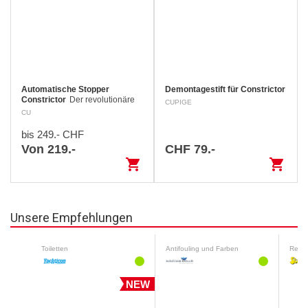
Automatische Stopper
Demontagestift für Constrictor
Constrictor
Der revolutionäre
CUPIGE
Constrictor Fallstopper ist
CU
einzigartig auf dem Markt. Im
Gegensatz zu den traditionellen
bis 249.- CHF
Stoppern klemmt der Constrictor
Von 219.-
CHF 79.-
das…
shopping_cart
shopping_cart
Unsere Empfehlungen
Toiletten
Antifouling und Farben
Reini
NEW