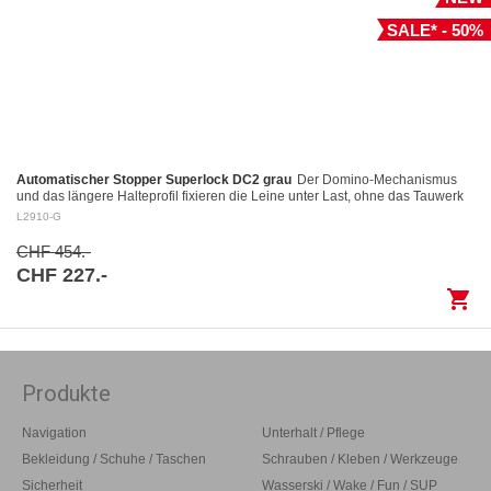
SALE* - 50%
Automatischer Stopper Superlock DC2 grau
Der Domino-Mechanismus
und das längere Halteprofil fixieren die Leine unter Last, ohne das Tauwerk
aufzuscheuern Kontrolliertes Fieren: Das…
L2910-G
CHF 454.-
CHF 227.-
shopping_cart
Produkte
Navigation
Unterhalt / Pflege
Bekleidung / Schuhe / Taschen
Schrauben / Kleben / Werkzeuge
Sicherheit
Wasserski / Wake / Fun / SUP