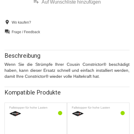
playlist_add
Auf Wunschliste hinzufügen
location_on
Wo kaufen?
question_answer
Frage / Feedback
Beschreibung
Wenn Sie die Strümpfe Ihrer Cousin Constrictor® beschädigt
haben, kann dieser Ersatz schnell und einfach installiert werden,
damit Ihre Constrictor® wieder volle Haltekraft hat.
Kompatible Produkte
Fallstopper für hohe Lasten
Fallstopper für hohe Lasten