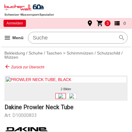
Schweizer Wassersport-Spezialist
place
shopping_cart
view_list
3
0
Anmelden
menu
search
Menü
Bekleidung / Schuhe / Taschen
>
Schirmmützen / Schutzschild /
Mützen
arrow_back
Zurück zur Übersicht
2 Bilder
Dakine Prowler Neck Tube
Art.
D10000833