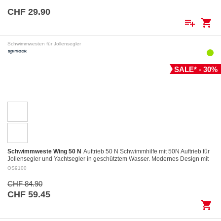
CHF 29.90
playlist_add
shopping_cart
Schwimmwesten für Jollensegler
SALE* - 30%
Schwimmweste Wing 50 N
Auftrieb 50 N Schwimmhilfe mit 50N Auftrieb für
Jollensegler und Yachtsegler in geschütztem Wasser. Modernes Design mit
kurzem und kompaktem…
OS9100
CHF 84.90
CHF 59.45
shopping_cart