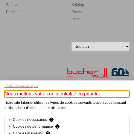
Glossar
Katalog
Distributor
Presse
Jobs
Continuer sans accepter
Nous mettons votre confidentialité en priorité.
Melde dich für unseren Newsletter an!
Notre site Internet utilise les types de cookies suivants tout en vous laissant
le libre choix d'accepter leur utilisation:
© Bucher+Walt 2011-2026
Alle Rechte vorbehalten
Allgemeine Geschäftsbedingungen
Cookies nécessaires
?
Datenschutzerklärung
Cookies de performance
?
Einwilligungseinstellungen
Cookies marketing
?