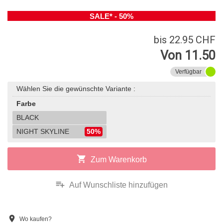
SALE* - 50%
bis 22.95 CHF
Von 11.50
Verfügbar
Wählen Sie die gewünschte Variante :
Farbe
BLACK
NIGHT SKYLINE
50%
shopping_cart
Zum Warenkorb
playlist_add
Auf Wunschliste hinzufügen
location_on
Wo kaufen?