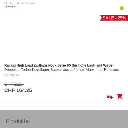
Blöcke - Grösse 60 mm
SALE - 25%
Racing High Load Zwillingsblock Serie 60 (für hohe Last), mit Wirbel
Doppeltes Torlon-Kugellager, Backen aus gefrästem Aluminium, Rolle aus
gefrästem Aluminium Ø 60 mm. Aluminiumrollen: ø 60 mm Für Tau bis: ø 12
L29901641
mm…
CHF 219.-
CHF 164.25
playlist_add
shopping_cart
Produkte