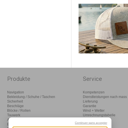
Produkte
Service
Navigation
Kompetenzen
Bekleidung / Schuhe / Taschen
Dienstleistungen nach mass
Sicherheit
Lieferung
Beschläge
Garantie
Blöcke / Rollen
Wind + Wetter
Tauwerk
Umrechnungstabelle
Anlegen / Ankern / Motoren
Glossar
Continuer sans accepter
Einrichtung
Distributor