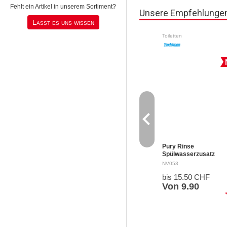
Fehlt ein Artikel in unserem Sortiment?
Unsere Empfehlunge
Lasst es uns wissen
Toiletten
navigate_before
Pury Rinse
Spülwasserzusatz
Sicherheitsdatenblatt
NV053
Reinigt mit Zitronensäu
bis 15.50 CHF
Frischwassertanks in
mobilen Toiletten. Sorgt
Von 9.90
frischen Geruch durch
sh
Lavendelöl. Entfernt…