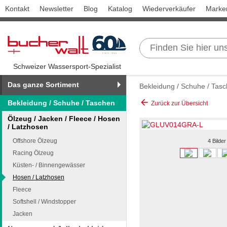
Kontakt
Newsletter
Blog
Katalog
Wiederverkäufer
Marke
Schweizer Wassersport-Spezialist
Das ganze Sortiment
Bekleidung / Schuhe / Tas
arrow_back
Bekleidung / Schuhe / Taschen
Zurück zur Übersicht
Ölzeug / Jacken / Fleece / Hosen
/ Latzhosen
Offshore Ölzeug
4 Bilder
Racing Ölzeug
Küsten- / Binnengewässer
Hosen / Latzhosen
Fleece
Softshell / Windstopper
Jacken