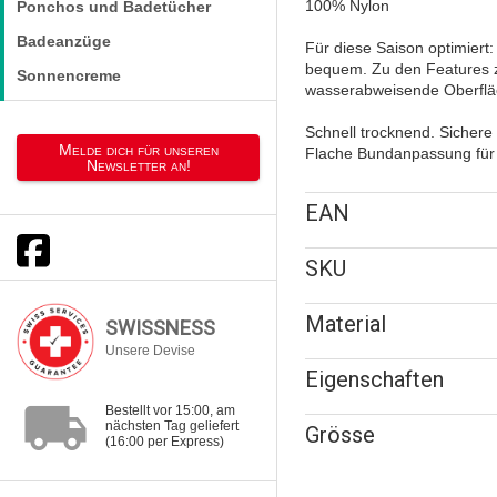
100% Nylon
Ponchos und Badetücher
Badeanzüge
Für diese Saison optimiert
bequem. Zu den Features z
Sonnencreme
wasserabweisende Oberfläc
Schnell trocknend. Sicher
Melde dich für unseren
Flache Bundanpassung für e
Newsletter an!
EAN
SKU
Material
SWISSNESS
Unsere Devise
Eigenschaften
local_shipping
Bestellt vor 15:00, am
nächsten Tag geliefert
Grösse
(16:00 per Express)