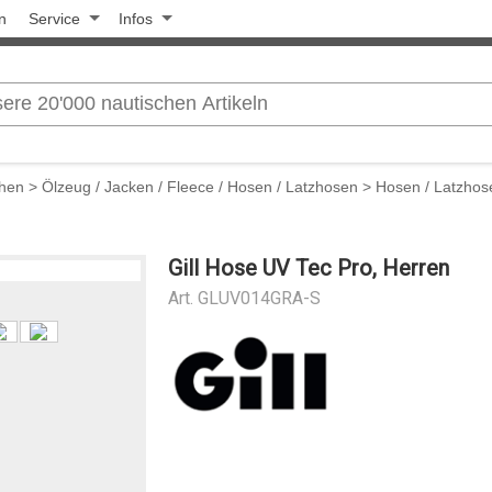
n
Service
Infos
chen
>
Ölzeug / Jacken / Fleece / Hosen / Latzhosen
>
Hosen / Latzhos
Gill Hose UV Tec Pro, Herren
Art.
GLUV014GRA-S