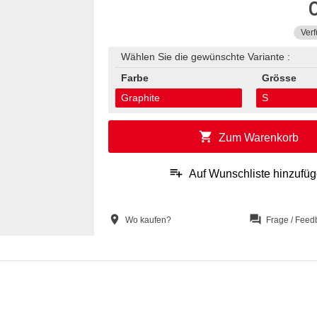
Verf
Wählen Sie die gewünschte Variante :
Farbe
Grösse
Graphite
S
shopping_cart
Zum Warenkorb
playlist_add
Auf Wunschliste hinzufü
location_on
question_answer
Wo kaufen?
Frage / Feed