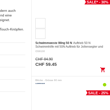
SALE* - 30%
ndern auch
und eine
eignet.
-Touch-Knöpfen.
Schwimmweste Wing 50 N
Auftrieb 50 N
Schwimmhilfe mit 50N Auftrieb für Jollensegler und
Yachtsegler in geschütztem Wasser. Modernes
OS9100
Design mit kurzem und kompaktem…
CHF 84.90
CHF 59.45
shopping_cart
Blöcke - Grösse 60 mm
SALE - 25%