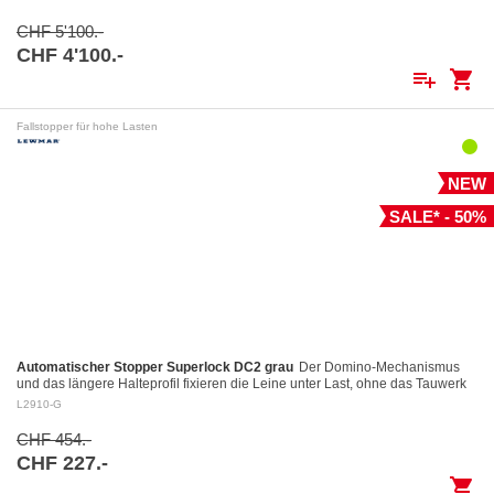
CHF 5'100.-
CHF 4'100.-
playlist_add
shopping_cart
Fallstopper für hohe Lasten
NEW
SALE* - 50%
Automatischer Stopper Superlock DC2 grau
Der Domino-Mechanismus
und das längere Halteprofil fixieren die Leine unter Last, ohne das Tauwerk
aufzuscheuern Kontrolliertes Fieren: Das…
L2910-G
CHF 454.-
CHF 227.-
shopping_cart