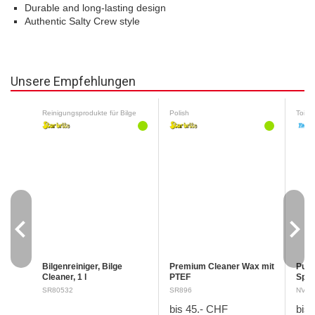
Durable and long-lasting design
Authentic Salty Crew style
Unsere Empfehlungen
Reinigungsprodukte für Bilge
Polish
Toilet
navigate_before
navigate_next
Bilgenreiniger, Bilge
Premium Cleaner Wax mit
Pury
Cleaner, 1 l
PTEF
Spül
Sicherheitsdatenblatt
Sicherheitsdatenblatt
Sich
SR80532
SR896
NV05
Signalwort : Gefahr H318
Signalwort: Keine H412
Rein
bis 45.- CHF
bis
Verursacht schwere
Schädlich für
Fris