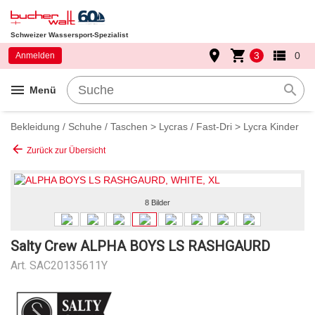
Schweizer Wassersport-Spezialist
place
shopping_cart
view_list
3
0
Anmelden
menu
search
Menü
Bekleidung / Schuhe / Taschen
>
Lycras / Fast-Dri
>
Lycra Kinder
arrow_back
Zurück zur Übersicht
8 Bilder
Salty Crew ALPHA BOYS LS RASHGAURD
Art.
SAC20135611Y