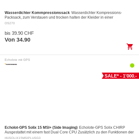
Wasserdichter Kommpressionssack
Wasserdichter Kompressions-
Packsack, zum Verstauen und trocken halten der Kleider in einer
Reisetasche. Leicht und universell einsetzbar mi…
OS270
bis 39.90 CHF
Von 34.90
shopping_cart
Echolote mit GPS
SALE* - 1'000.-
Echolot-GPS Solix 15 MSI+ (Side Imaging)
Echolote-GPS Solix CHIRP
Ausgestattet mit einem fast Dual Core CPU Zusätzlich zu den Funktionen der
Helix Geräte, einschliesslich des…
HUSOLIX15MSIPLUSG3