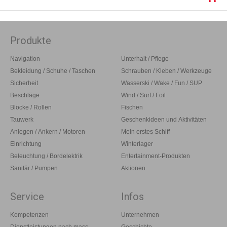
Produkte
Navigation
Unterhalt / Pflege
Bekleidung / Schuhe / Taschen
Schrauben / Kleben / Werkzeuge
Sicherheit
Wasserski / Wake / Fun / SUP
Beschläge
Wind / Surf / Foil
Blöcke / Rollen
Fischen
Tauwerk
Geschenkideen und Aktivitäten
Anlegen / Ankern / Motoren
Mein erstes Schiff
Einrichtung
Winterlager
Beleuchtung / Bordelektrik
Entertainment-Produkten
Sanitär / Pumpen
Aktionen
Service
Infos
Kompetenzen
Unternehmen
Dienstleistungen nach mass
Geschichte