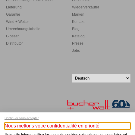
Lieferung
Wiederverkäufer
Garantie
Marken
Wind + Wetter
Kontakt
Umrechnungstabelle
Blog
Glossar
Katalog
Distributor
Presse
Jobs
Continuer sans accepter
Nous mettons votre confidentialité en priorité.
Melde dich für unseren Newsletter an!
Notre site Internet utilise les types de cookies suivants tout en vous laissant