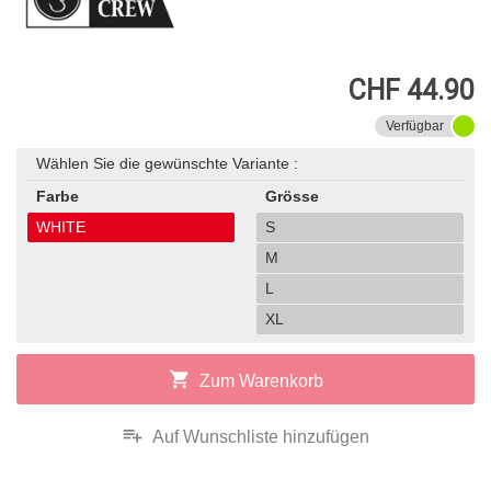
CHF 44.90
Verfügbar
Wählen Sie die gewünschte Variante :
Farbe
Grösse
WHITE
S
M
L
XL
shopping_cart
Zum Warenkorb
playlist_add
Auf Wunschliste hinzufügen