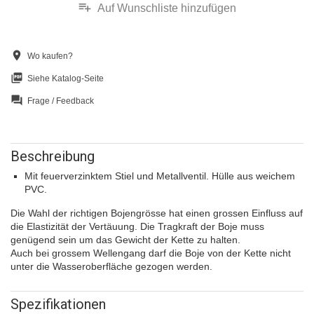
playlist_add
Auf Wunschliste hinzufügen
location_on
Wo kaufen?
picture_as_pdf
Siehe Katalog-Seite
question_answer
Frage / Feedback
Beschreibung
Mit feuerverzinktem Stiel und Metallventil. Hülle aus weichem
PVC.
Die Wahl der richtigen Bojengrösse hat einen grossen Einfluss auf
die Elastizität der Vertäuung. Die Tragkraft der Boje muss
genügend sein um das Gewicht der Kette zu halten.
Auch bei grossem Wellengang darf die Boje von der Kette nicht
unter die Wasseroberfläche gezogen werden.
Spezifikationen