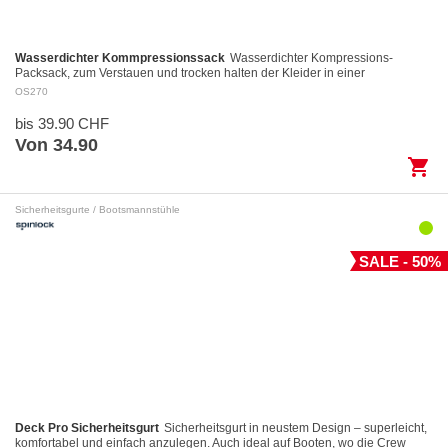
Wasserdichter Kommpressionssack
Wasserdichter Kompressions-
Packsack, zum Verstauen und trocken halten der Kleider in einer
Reisetasche. Leicht und universell einsetzbar mi…
OS270
bis 39.90 CHF
Von 34.90
shopping_cart
Sicherheitsgurte / Bootsmannstühle
SALE - 50%
Deck Pro Sicherheitsgurt
Sicherheitsgurt in neustem Design – superleicht,
komfortabel und einfach anzulegen. Auch ideal auf Booten, wo die Crew