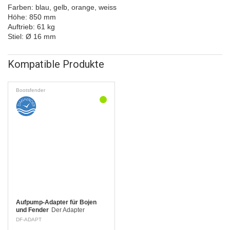
Farben: blau, gelb, orange, weiss
Höhe: 850 mm
Auftrieb: 61 kg
Stiel: Ø 16 mm
Kompatible Produkte
Bootsfender
Aufpump-Adapter für Bojen
und Fender
Der Adapter
erleichtert das Aufpumpen der
DF-ADAPT
Dan Fender Bojen und Fender