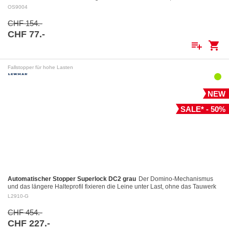
dauernd angeklinkt ist.…
OS9004
CHF 154.-
CHF 77.-
playlist_add
shopping_cart
Fallstopper für hohe Lasten
NEW
SALE* - 50%
Automatischer Stopper Superlock DC2 grau
Der Domino-Mechanismus
und das längere Halteprofil fixieren die Leine unter Last, ohne das Tauwerk
aufzuscheuern Kontrolliertes Fieren: Das…
L2910-G
CHF 454.-
CHF 227.-