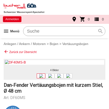
Schweizer Wassersport-Spezialist
place
shopping_cart
view_list
0
0
Anmelden
menu
search
Menü
Anlegen / Ankern / Motoren
>
Bojen
>
Vertäuungsbojen
arrow_back
Zurück zur Übersicht
4 Bilder
Dan-Fender Vertäuungsbojen mit kurzem Stiel,
Ø 48 cm
Art.
DF60MS