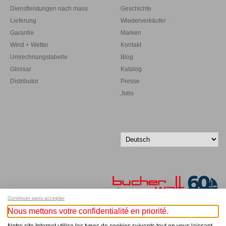
Dienstleistungen nach mass
Geschichte
Lieferung
Wiederverkäufer
Garantie
Marken
Wind + Wetter
Kontakt
Umrechnungstabelle
Blog
Glossar
Katalog
Distributor
Presse
Jobs
Continuer sans accepter
Nous mettons votre confidentialité en priorité.
Melde dich für unseren Newsletter an!