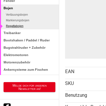
Fender
Bojen
Vertäuungsbojen
Markierungsbojen
Regattabojen
Treibanker
Bootshaken / Paddel / Ruder
Bugstrahlruder + Zubehör
Elektromotoren
Motorenzubehör
Ankersysteme zum Fischen
EAN
SKU
Melde dich für unseren
Newsletter an!
Benutzung