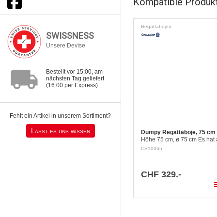
Kompatible Produk
Regattabojen
SWISSNESS
Unsere Devise
local_shipping
Bestellt vor 15:00, am
nächsten Tag geliefert
(16:00 per Express)
Fehlt ein Artikel in unserem Sortiment?
Lasst es uns wissen
Dumpy Regattaboje, 75 cm
Höhe 75 cm, ø 75 cm Es hat 
wichtigen Anforderungen: Au
CS10065
Distanz und bei jeder Witter
sichtbar (leuchtorange) Mög
CHF 329.-
pla