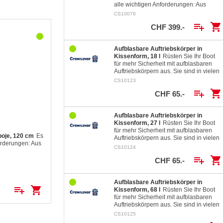
alle wichtigen Anforderungen: Aus
grosser Distanz und bei jeder…
CS10076
playlist_add
shopping_cart
CHF 399.-
Aufblasbare Auftriebskörper in
Kissenform, 18 l
Rüsten Sie Ihr Boot
für mehr Sicherheit mit aufblasbaren
Auftriebskörpern aus. Sie sind in vielen
verschiedenen Grössen und Formen
CS10123
für beinahe…
playlist_add
shopping_cart
CHF 65.-
Aufblasbare Auftriebskörper in
Kissenform, 27 l
Rüsten Sie Ihr Boot
für mehr Sicherheit mit aufblasbaren
boje, 120 cm
Es
Auftriebskörpern aus. Sie sind in vielen
orderungen: Aus
verschiedenen Grössen und Formen
CS10124
i jeder
für beinahe…
playlist_add
shopping_cart
uchtorange)
CHF 65.-
ividuell zu…
Aufblasbare Auftriebskörper in
playlist_add
shopping_cart
Kissenform, 68 l
Rüsten Sie Ihr Boot
für mehr Sicherheit mit aufblasbaren
Auftriebskörpern aus. Sie sind in vielen
verschiedenen Grössen und Formen
CS10125
für beinahe…