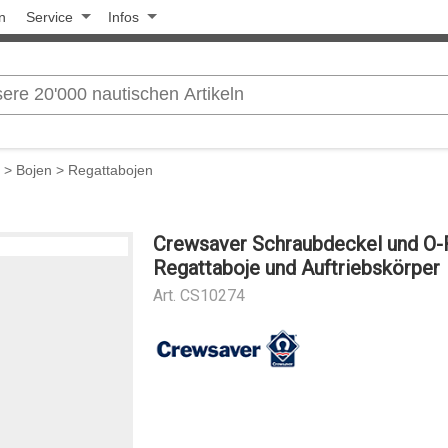
n
Service
Infos
>
Bojen
>
Regattabojen
Crewsaver Schraubdeckel und O-R
Regattaboje und Auftriebskörper
Art.
CS10274