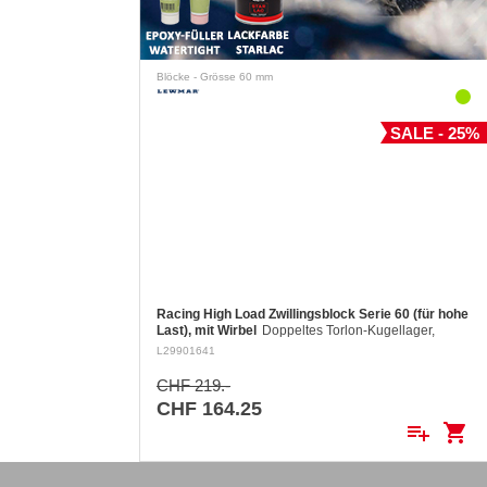
Blöcke - Grösse 60 mm
SALE - 25%
Racing High Load Zwillingsblock Serie 60 (für hohe
Last), mit Wirbel
Doppeltes Torlon-Kugellager,
Backen aus gefrästem Aluminium, Rolle aus
L29901641
gefrästem Aluminium Ø 60 mm. Aluminiumrollen: ø
60 mm Für Tau bis: ø 12 mm…
CHF 219.-
CHF 164.25
playlist_add
shopping_cart