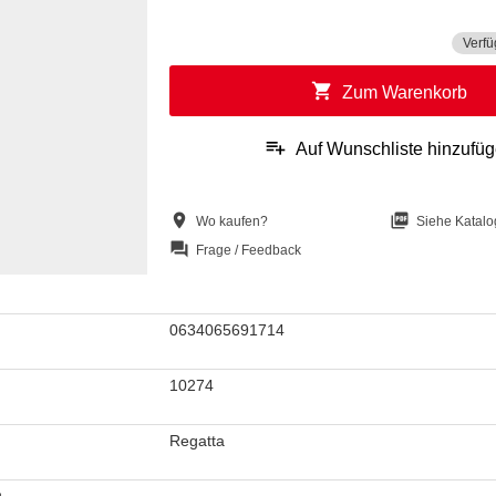
Verfü
shopping_cart
Zum Warenkorb
playlist_add
Auf Wunschliste hinzufü
location_on
picture_as_pdf
Wo kaufen?
Siehe Katalo
question_answer
Frage / Feedback
0634065691714
10274
Regatta