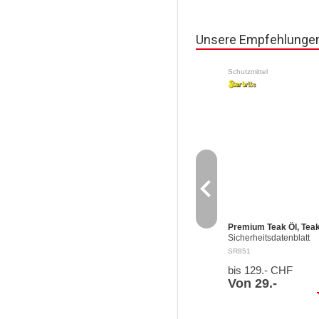
Unsere Empfehlunge
Schutzmittel
navigate_before
Premium Teak Öl, Teak
Sicherheitsdatenblatt
Signalwort : Gefahr H
SR851
Kann bei Verschlucken
bis 129.- CHF
Eindringen in die
Atemwege tödlich sein
Von 29.-
EUH066 Wiederholter
sh
Kontakt…