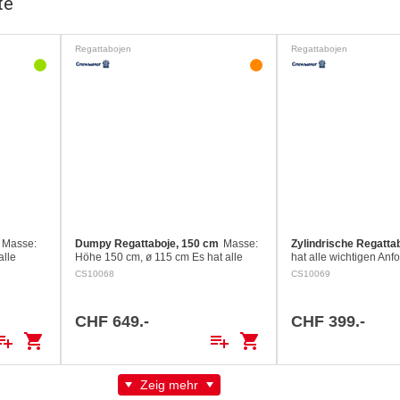
te
Regattabojen
Regattabojen
Masse:
Dumpy Regattaboje, 150 cm
Masse:
Zylindrische Regatta
alle
Höhe 150 cm, ø 115 cm Es hat alle
hat alle wichtigen Anf
s grosser
wichtigen Anforderungen: Aus grosser
grosser Distanz und be
CS10068
CS10069
ung
Distanz und bei jeder Witterung
Witterung sichtbar (le
lichkeit…
sichtbar (leuchtorange) Möglichkeit…
Möglichkeit Bojen ind
CHF 649.-
CHF 399.-
ylist_add
shopping_cart
playlist_add
shopping_cart
Zeig mehr