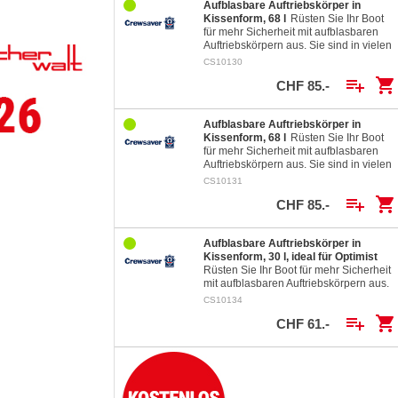
Aufblasbare Auftriebskörper in
Kissenform, 68 l
Rüsten Sie Ihr Boot
für mehr Sicherheit mit aufblasbaren
Auftriebskörpern aus. Sie sind in vielen
verschiedenen Grössen und Formen
CS10130
für beinahe…
playlist_add
shopping_cart
CHF 85.-
Aufblasbare Auftriebskörper in
Kissenform, 68 l
Rüsten Sie Ihr Boot
für mehr Sicherheit mit aufblasbaren
Auftriebskörpern aus. Sie sind in vielen
verschiedenen Grössen und Formen
CS10131
für beinahe…
playlist_add
shopping_cart
CHF 85.-
Aufblasbare Auftriebskörper in
Kissenform, 30 l, ideal für Optimist
Rüsten Sie Ihr Boot für mehr Sicherheit
mit aufblasbaren Auftriebskörpern aus.
Sie sind in vielen verschiedenen
CS10134
Grössen und Formen für beinahe…
playlist_add
shopping_cart
CHF 61.-