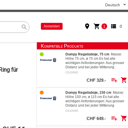
Deutsch
place
shopping_cart
view_list
search
1
0
Anmelden
Kompatible Produkte
Dumpy Regattaboje, 75 cm
Masse:
Höhe 75 cm, ø 75 cm Es hat alle
wichtigen Anforderungen: Aus grosser
Distanz und bei jeder Witterung
ing für
sichtbar (leuchtorange) Möglichkeit…
CS10065
playlist_add
shopping_cart
CHF 329.-
Dumpy Regattaboje, 150 cm
Masse:
Höhe 150 cm, ø 115 cm Es hat alle
wichtigen Anforderungen: Aus grosser
Distanz und bei jeder Witterung
sichtbar (leuchtorange) Möglichkeit…
CS10068
playlist_add
shopping_cart
CHF 649.-