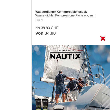
Wasserdichter Kommpressionssack
Wasserdichter Kompressions-Packsack, zum
Verstauen und trocken halten der Kleider in einer
OS270
Reisetasche. Leicht und universell einsetzbar mi…
bis 39.90 CHF
Von 34.90
shopping_cart