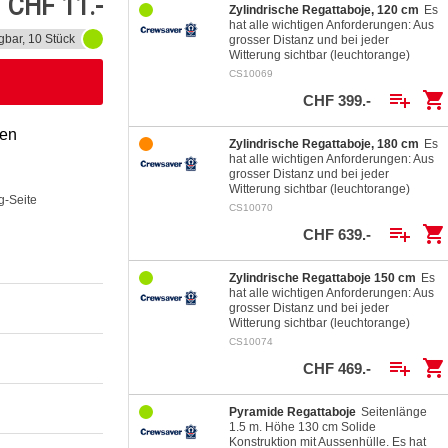
CHF 11.-
Zylindrische Regattaboje, 120 cm
Es
hat alle wichtigen Anforderungen: Aus
gbar, 10 Stück
grosser Distanz und bei jeder
Witterung sichtbar (leuchtorange)
Möglichkeit Bojen individuell zu…
CS10069
playlist_add
shopping_cart
CHF 399.-
gen
Zylindrische Regattaboje, 180 cm
Es
hat alle wichtigen Anforderungen: Aus
grosser Distanz und bei jeder
Witterung sichtbar (leuchtorange)
g-Seite
Möglichkeit Bojen individuell zu…
CS10070
playlist_add
shopping_cart
CHF 639.-
Zylindrische Regattaboje 150 cm
Es
hat alle wichtigen Anforderungen: Aus
grosser Distanz und bei jeder
Witterung sichtbar (leuchtorange)
Möglichkeit Bojen individuell zu…
CS10074
playlist_add
shopping_cart
CHF 469.-
Pyramide Regattaboje
Seitenlänge
1.5 m. Höhe 130 cm Solide
Konstruktion mit Aussenhülle. Es hat