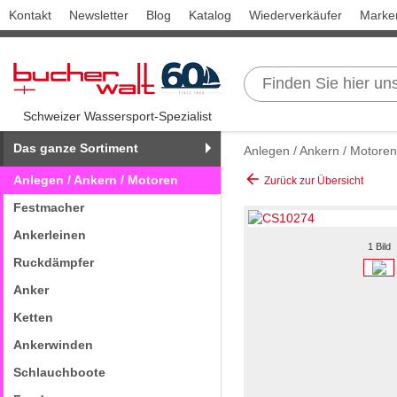
Kontakt
Newsletter
Blog
Katalog
Wiederverkäufer
Marke
Schweizer Wassersport-Spezialist
Das ganze Sortiment
Anlegen / Ankern / Motoren
arrow_back
Anlegen / Ankern / Motoren
Zurück zur Übersicht
Festmacher
Ankerleinen
1 Bild
Ruckdämpfer
Anker
Ketten
Ankerwinden
Schlauchboote