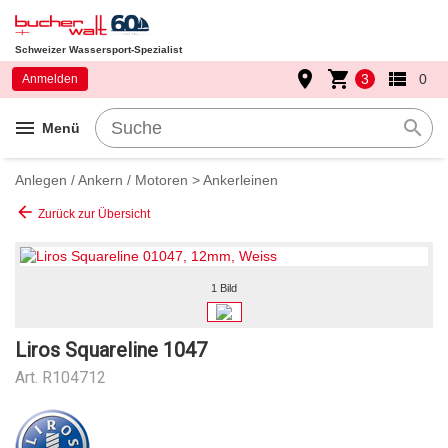
Schweizer Wassersport-Spezialist
place
shopping_cart
view_list
3
0
Anmelden
menu
search
Menü
Anlegen / Ankern / Motoren
>
Ankerleinen
arrow_back
Zurück zur Übersicht
1 Bild
Liros Squareline 1047
Art.
R104712