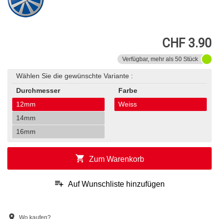
CHF 3.90
Verfügbar, mehr als 50 Stück
Wählen Sie die gewünschte Variante :
Durchmesser
Farbe
12mm
Weiss
14mm
16mm
shopping_cart
Zum Warenkorb
playlist_add
Auf Wunschliste hinzufügen
location_on
Wo kaufen?