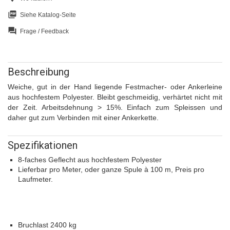
picture_as_pdf
Siehe Katalog-Seite
question_answer
Frage / Feedback
Beschreibung
Weiche, gut in der Hand liegende Festmacher- oder Ankerleine
aus hochfestem Polyester. Bleibt geschmeidig, verhärtet nicht mit
der Zeit. Arbeitsdehnung > 15%. Einfach zum Spleissen und
daher gut zum Verbinden mit einer Ankerkette.
Spezifikationen
8-faches Geflecht aus hochfestem Polyester
Lieferbar pro Meter, oder ganze Spule à 100 m, Preis pro
Laufmeter.
Bruchlast 2400 kg