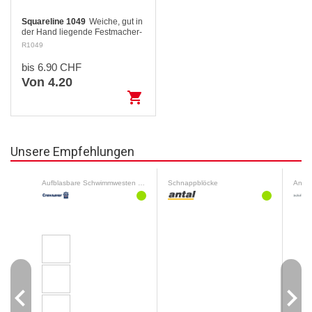
Squareline 1049
Weiche, gut in
der Hand liegende Festmacher-
oder Ankerleine aus hochfestem
R1049
Polyester. Bleibt geschmeidig,
verhärtet nicht mit der Zeit.…
bis 6.90 CHF
Von 4.20
shopping_cart
Unsere Empfehlungen
Aufblasbare Schwimmwesten 65 N - 190 N
Schnappblöcke
Antif
navigate_before
navigate_next