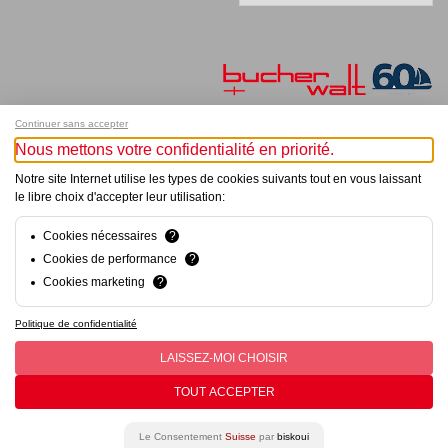
Continuer sans accepter
Nous mettons votre confidentialité en priorité.
Melde dich für unseren Newsletter an!
Notre site Internet utilise les types de cookies suivants tout en vous laissant
le libre choix d'accepter leur utilisation:
© Bucher+Walt 2011-2026
Alle Rechte vorbehalten
Allgemeine Geschäftsbedingungen
Cookies nécessaires
?
Datenschutzerklärung
Cookies de performance
?
Einwilligungseinstellungen
Cookies marketing
?
Konzept und Realisation:
hsolutions.ch
Politique de confidentialité
LAISSEZ-MOI CHOISIR
TOUT ACCEPTER
Le Consentement
Suisse
par
biskoui