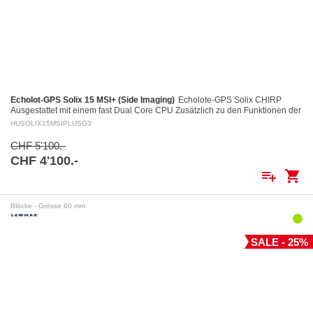
Echolot-GPS Solix 15 MSI+ (Side Imaging)
Echolote-GPS Solix CHIRP
Ausgestattet mit einem fast Dual Core CPU Zusätzlich zu den Funktionen der
Helix Geräte, einschliesslich des…
HUSOLIX15MSIPLUSG3
CHF 5'100.-
CHF 4'100.-
playlist_add
shopping_cart
Blöcke - Grösse 60 mm
SALE - 25%